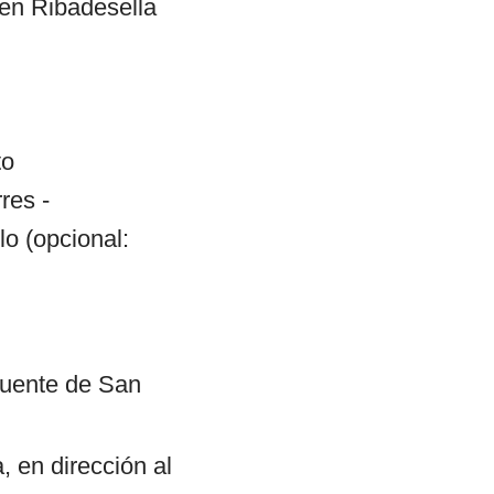
l en Ribadesella
to
res -
o (opcional:
 puente de San
 en dirección al