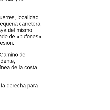
uerres, localidad
pequeña carretera
laya del mismo
cado de «bufones»
esión.
y Camino de
idente,
ínea de la costa,
 la derecha para