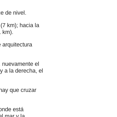
e de nivel.
 (7 km); hacia la
1 km).
 arquitectura
, nuevamente el
y a la derecha, el
e hay que cruzar
donde está
l mar y la