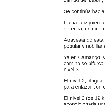
campo de fútbol y 
Se continúa hacia 
Hacia la izquierda 
derecha, en direcc
Atravesando esta 
popular y nobiliar
Ya en Camango, y 
camino se bifurca e
nivel 3.
El nivel 2, al igua
para enlazar con 
El nivel 3 (de 19
acondicionada una