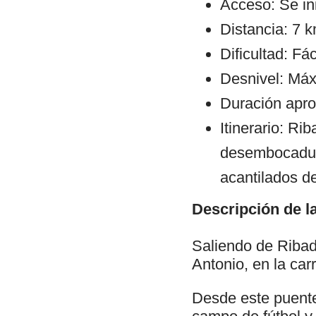
Acceso: Se ini
Distancia: 7 k
Dificultad: Fác
Desnivel: Máx
Duración aprox
Itinerario: Ri
desembocadura
acantilados d
Descripción de la
Saliendo de Ribade
Antonio, en la car
Desde este puente