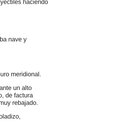
oyectiles haciendo
oba nave y
uro meridional.
ante un alto
, de factura
 muy rebajado.
oladizo,