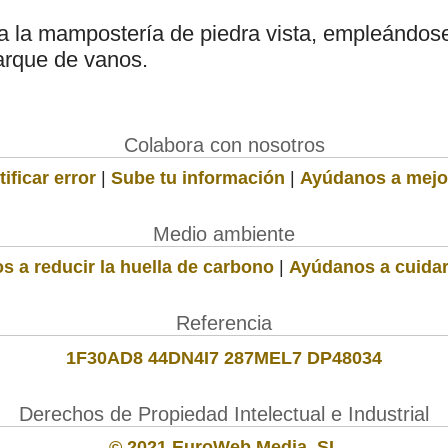
a la mampostería de piedra vista, empleándose 
arque de vanos.
Colabora con nosotros
ificar error
|
Sube tu información
|
Ayúdanos a mejo
Medio ambiente
s a reducir la huella de carbono
|
Ayúdanos a cuidar
Referencia
1F30AD8 44DN4I7 287MEL7 DP48034
Derechos de Propiedad Intelectual e Industrial
© 2021 EuroWeb Media, SL