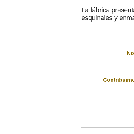
La fábrica present
esqulnales y enm
Not
Contribuimo