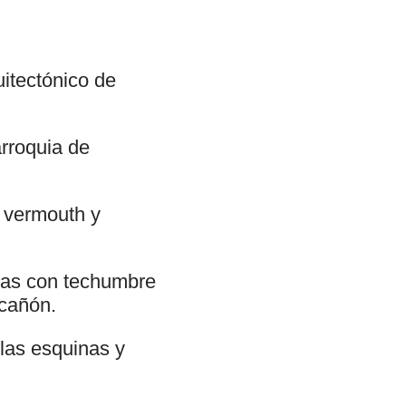
uitectónico de
rroquia de
n vermouth y
guas con techumbre
cañón.
 las esquinas y