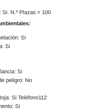
 Si. N.º Plazas > 100
mbientales:
etación: Si
a: Si
lancia: Si
de peligro: No
oja: Si Teléfono112
ento: Si