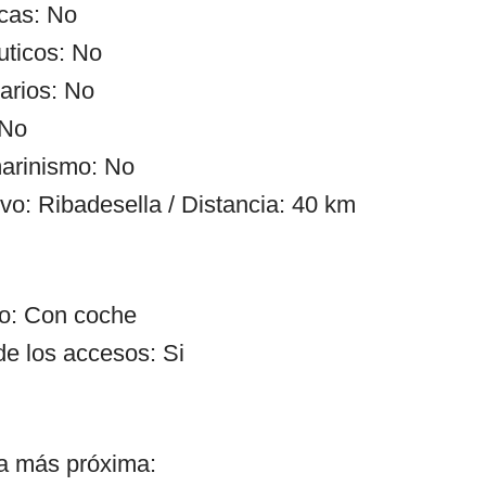
cas: No
uticos: No
arios: No
 No
arinismo: No
vo: Ribadesella / Distancia: 40 km
so: Con coche
de los accesos: Si
ía más próxima: