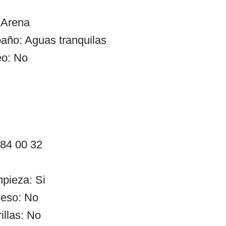
 Arena
año: Aguas tranquilas
eo: No
 84 00 32
mpieza: Si
ceso: No
illas: No