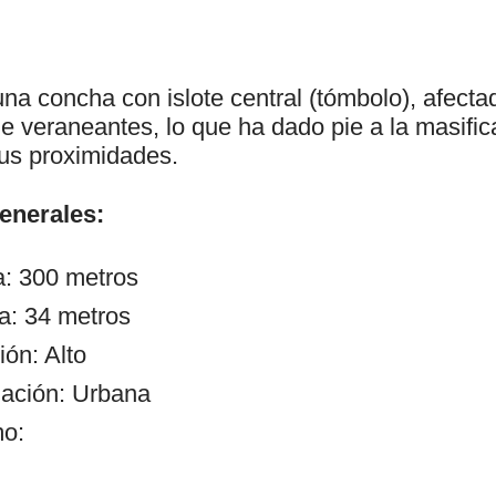
na concha con islote central (tómbolo), afecta
e veraneantes, lo que ha dado pie a la masific
sus proximidades.
generales:
a: 300 metros
a: 34 metros
ón: Alto
ación: Urbana
mo: