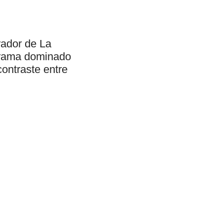
rador de La
norama dominado
contraste entre