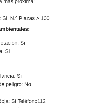
ía más próxima:
 Si. N.º Plazas > 100
mbientales:
etación: Si
a: Si
lancia: Si
de peligro: No
oja: Si Teléfono112