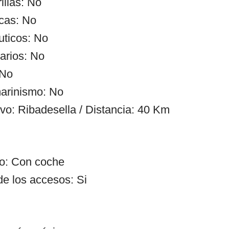
illas: No
cas: No
uticos: No
arios: No
 No
arinismo: No
ivo: Ribadesella / Distancia: 40 Km
so: Con coche
de los accesos: Si