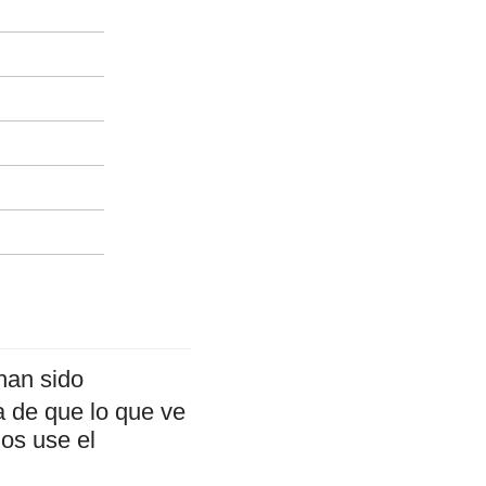
an sido
a de que lo que ve
mos use el