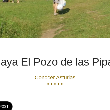
laya El Pozo de las Pip
Conocer Asturias
• • • • •
POST