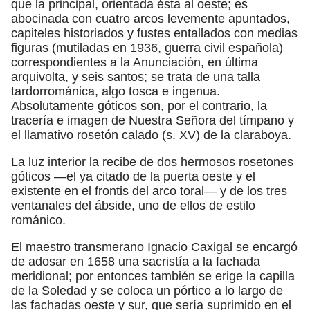
que la principal, orientada ésta al oeste; es
abocinada con cuatro arcos levemente apuntados,
capiteles historiados y fustes entallados con medias
figuras (mutiladas en 1936, guerra civil española)
correspondientes a la Anunciación, en última
arquivolta, y seis santos; se trata de una talla
tardorrománica, algo tosca e ingenua.
Absolutamente góticos son, por el contrario, la
tracería e imagen de Nuestra Señora del tímpano y
el llamativo rosetón calado (s. XV) de la claraboya.
La luz interior la recibe de dos hermosos rosetones
góticos —el ya citado de la puerta oeste y el
existente en el frontis del arco toral— y de los tres
ventanales del ábside, uno de ellos de estilo
románico.
El maestro transmerano Ignacio Caxigal se encargó
de adosar en 1658 una sacristía a la fachada
meridional; por entonces también se erige la capilla
de la Soledad y se coloca un pórtico a lo largo de
las fachadas oeste y sur, que sería suprimido en el