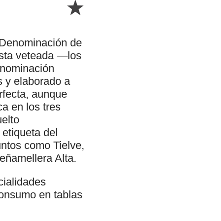
e Denominación de
asta veteada —los
enominación
s y elaborado a
erfecta, aunque
a en los tres
uelto
etiqueta del
ntos como Tielve,
eñamellera Alta.
cialidades
consumo en tablas