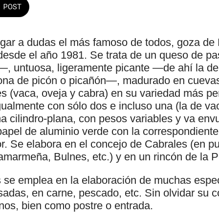
POST
lugar a dudas el más famoso de todos, goza d
desde el año 1981. Se trata de un queso de p
—, untuosa, ligeramente picante —de ahí la d
 zona de picón o picañón—, madurado en cueva
hes (vaca, oveja y cabra) en su variedad más p
ualmente con sólo dos e incluso una (la de vac
a cilindro-plana, con pesos variables y va env
apel de aluminio verde con la correspondiente 
. Se elabora en el concejo de Cabrales (en pu
amarmeña, Bulnes, etc.) y en un rincón de la P
 se emplea en la elaboración de muchas espe
adas, en carne, pescado, etc. Sin olvidar su 
nos, bien como postre o entrada.